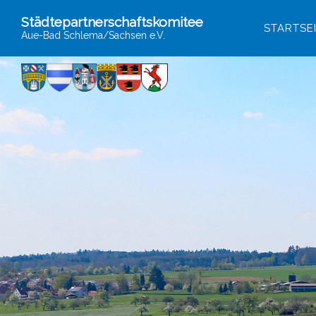
Städtepartnerschaftskomitee
STARTSE
Aue-Bad Schlema/Sachsen e.V.