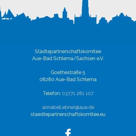
Städtepartnerschaftskomitee
Aue-Bad Schlema/Sachsen e.V.
Goethestraße 5
08280 Aue-Bad Schlema
Telefon:
03771 281 107
annabell.ebner@aue.de
staedtepartnerschaftskomitee.eu