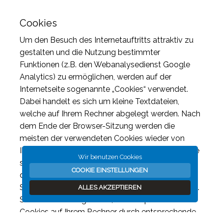
Cookies
Um den Besuch des Internetauftritts attraktiv zu
gestalten und die Nutzung bestimmter
Funktionen (z.B. den Webanalysedienst Google
Analytics) zu ermöglichen, werden auf der
Internetseite sogenannte „Cookies“ verwendet.
Dabei handelt es sich um kleine Textdateien,
welche auf Ihrem Rechner abgelegt werden. Nach
dem Ende der Browser-Sitzung werden die
meisten der verwendeten Cookies wieder von
Ihrer Festplatte gelöscht („Sitzungs-Cookies“). Die
Wir benutzen Cookies
sogenannten „dauerhaften Cookies“ verbleiben
COOKIE EINSTELLUNGEN
dagegen auf Ihrem Rechner und ermöglichen so,
Sie bei Ihrem nächsten Besuch wiederzuerkennen.
ALLES AKZEPTIEREN
Sie haben die Möglichkeit, das Abspeichern von
Cookies auf Ihrem Rechner durch entsprechende