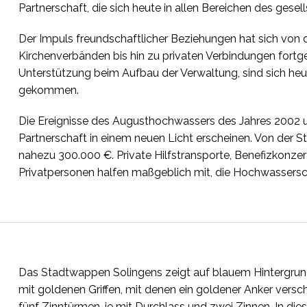
Partnerschaft, die sich heute in allen Bereichen des gese
Der Impuls freundschaftlicher Beziehungen hat sich von 
Kirchenverbänden bis hin zu privaten Verbindungen fortge
Unterstützung beim Aufbau der Verwaltung, sind sich heu
gekommen.
Die Ereignisse des Augusthochwassers des Jahres 2002 un
Partnerschaft in einem neuen Licht erscheinen. Von der 
nahezu 300.000 €. Private Hilfstransporte, Benefizkonzer
Privatpersonen halfen maßgeblich mit, die Hochwassersc
Das Stadtwappen Solingens zeigt auf blauem Hintergrund
mit goldenen Griffen, mit denen ein goldener Anker versc
fünf Zinntürmen, je mit Durchlass und zwei Zinnen. In di