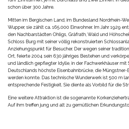
schon über 300 Jahre.
Mitten im Bergischen Land, im Bundesland Nordrhein-West
Wupper, sie zählt ca. 165.000 Einwohner. Im Jahr 1929 en
den Nachbarstädten Ohligs, Gräfrath, Wald und Höhschei
Schloss Burg mit seiner völlig rekonstruierten Schlossa
Anziehungspunkt für Besucher. Der wegen seiner traditio
Ort, feierte 2004 sein 630 jähriges Bestehen und verkörp
und ländlich gepflegter Idylle, in der Fachwerkhäuser mit
Deutschlands höchste Eisenbahnbrücke, die Müngstner-Br
werden konnte. Das technische Wunderwerk ist 500 m lan
entsprechende Festigkeit. Sie diente als Vorbild für die S
Eine weitere Attraktion ist die sogenannte Korkenziehertr
Auf ihm treffen jung und alt zu gemütlichen Erkundungs