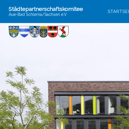
Städtepartnerschaftskomitee
STARTSE
Aue-Bad Schlema/Sachsen e.V.